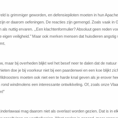
wereld is grimmiger geworden, en defensiepiloten moeten in hun Apache
ijn er daarom oefeningen. De reacties zijn gemengd. Zoals vaak in 
 als nuttig ervaren. ,,Een klachtenformulier? Absoluut geen reden voo
 eigen veiligheid.’’ Maar ook merken mensen dat huisdieren angstig 
omt.
, maar bij overheden blijkt wel het besef neer te dalen dat de natuur
ieten doe je bij voorkeur niet bij een paardenwei en een koe blijkt zich
ldroosters moeten ook niet een te harde knal geven als je erover heen 
rond windmolens een interessante ontwikkeling. Of, zoals onze Vlaa
n!”
inderlawaai mag daarom niet als overlast worden gezien. Dat is in elk