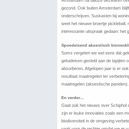
Amsterdam na talloze bezwaren over 
gezond. Ook buiten Amsterdam blij
onderschrijven. Suskasten bij wonin
weet het nieuwe broertje pickleball,
interessante uitspraak gedaan: het 
Spoedeisend akoestisch binnenkl
Soms vergeten we wel eens dat geluid
geluideisen gesteld aan de tapijten
absorberen. Afgelopen jaar is er oo
resultaat maatregelen ter verbeteri
maatregelen (akoestische panelen). 
En verder…
Gaat ook het nieuws over Schiphol d
zijn er leuke innovaties zoals een 
biodiversiteit in de omgeving verbet
vaak voor de rechter omdat we er v