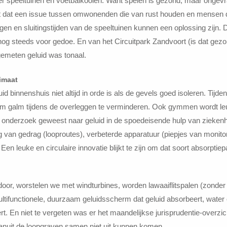
speeltuinen en voetbalkooien. Want spelen is gezond, maar ongevraag
ft dat een issue tussen omwonenden die van rust houden en mensen 
gen en sluitingstijden van de speeltuinen kunnen een oplossing zijn. 
 nog steeds voor gedoe. En van het Circuitpark Zandvoort (is dat gezo
gemeten geluid was tonaal.
imaat
 binnenshuis niet altijd in orde is als de gevels goed isoleren. Tijden
 om galm tijdens de overleggen te verminderen. Ook gymmen wordt le
k onderzoek geweest naar geluid in de spoedeisende hulp van ziekenh
ng van gedrag (looproutes), verbeterde apparatuur (piepjes van monit
Een leuke en circulaire innovatie blijkt te zijn om dat soort absorpt
oor, worstelen we met windturbines, worden lawaaiflitspalen (zonder t
multifunctionele, duurzaam geluidsscherm dat geluid absorbeert, water
ert. En niet te vergeten was er het maandelijkse jurisprudentie-overz
anuit de loopgraven samen niet uit kunnen komen.