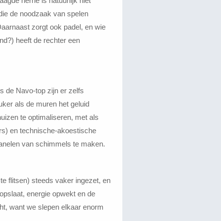
de herrie is natuurlijk niet
die de noodzaak van spelen
Daarnaast zorgt ook padel, en wie
nd?) heeft de rechter een
s de Navo-top zijn er zelfs
uker als de muren het geluid
uizen te optimaliseren, met als
ors) en technische-akoestische
iepanelen van schimmels te maken.
e flitsen) steeds vaker ingezet, en
 opslaat, energie opwekt en de
icht, want we slepen elkaar enorm