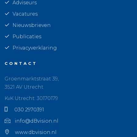
Adviseurs
Vacatures
Nieuwsbrieven
Publicaties
Privacyverklaring
CONTACT
Groenmarktstraat 39,
3521 AV Utrecht
KvK Utrecht: 30170179
030 2970391
info@dBvision.nl
www.dbvision.nl